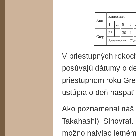
Zimosmeť
Kraj
1
...
8
9
23
...
30
1
Greg.
September
Okt
V priestupných rokoch
posúvajú dátumy o de
priestupnom roku Gre
ustúpia o deň naspäť
Ako poznamenal náš j
Takahashi), Slnovrat
možno najviac letnému