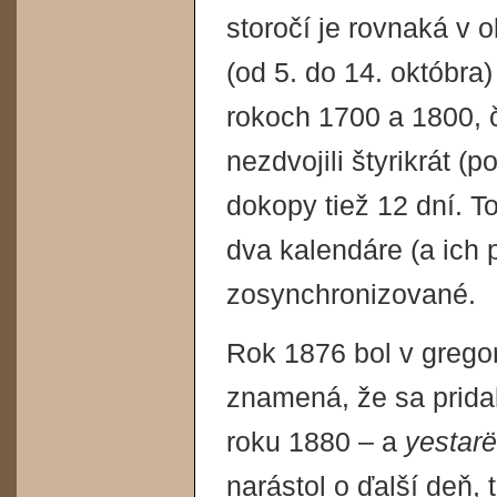
storočí je rovnaká v 
(od 5. do 14. októbra)
rokoch 1700 a 1800, 
nezdvojili štyrikrát (
dokopy tiež 12 dní. 
dva kalendáre (a ich p
zosynchronizované.
Rok 1876 bol v grego
znamená, že sa pridal
roku 1880 – a
yestar
narástol o ďalší deň, 