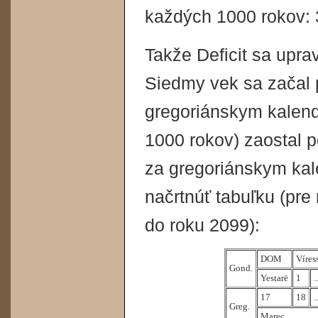
každých 1000 rokov: 
Takže Deficit sa upra
Siedmy vek sa začal 
gregoriánskym kalend
1000 rokov) zaostal 
za gregoriánskym ka
načrtnúť tabuľku (pr
do roku 2099):
DOM
Víres
Gond.
Yestarë
1
..
17
18
..
Greg.
Marec