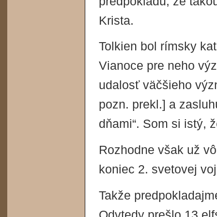
predpokladu, že tako
Krista.
Tolkien bol rímsky k
Vianoce pre neho výz
udalosť väčšieho výz
pozn. prekl.] a zaslu
dňami“. Som si istý, ž
Rozhodne však už vôb
koniec 2. svetovej vo
Takže predpokladajme
Odvtedy prešlo 13 el