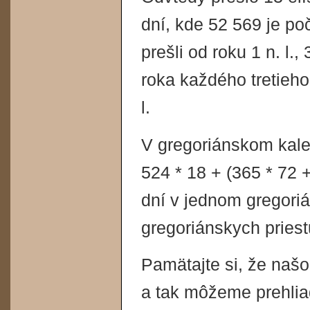
dní, kde 52 569 je po
prešli od roku 1 n. l.,
roka každého tretieh
l.
V gregoriánskom kalen
524 * 18 + (365 * 72 
dní v jednom gregoriá
gregoriánskych priest
Pamätajte si, že našo
a tak môžeme prehliad