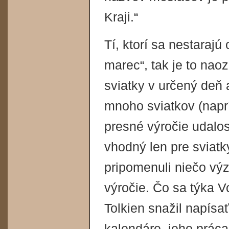
Kraji.“
Tí, ktorí sa nestarajú 
marec“, tak je to nao
sviatky v určený deň 
mnoho sviatkov (napr
presné výročie udalost
vhodný len pre sviatky
pripomenuli niečo výz
výročie. Čo sa týka V
Tolkien snažil napísa
kalendáre, jeho prác