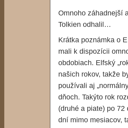
Omnoho záhadnejší a k
Tolkien odhalil…
Krátka poznámka o E.
mali k dispozícii omno
obdobiach. Elfský „ro
našich rokov, takže b
používali aj „normáln
dňoch. Takýto rok rozd
(druhé a piate) po 72
dní mimo mesiacov, ta