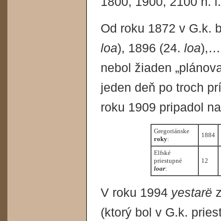
1800, 1900, 2100 n. l.
Od roku 1872 v G.k. b
loa
), 1896 (24.
loa
),…
nebol žiaden „plánova
jeden deň po troch p
roku 1909 pripadol n
Gregoriánske
1884
roky
:
Elfské
priestupné
12
loar
:
V roku 1994
yestarë
z
(ktorý bol v G.k. pri