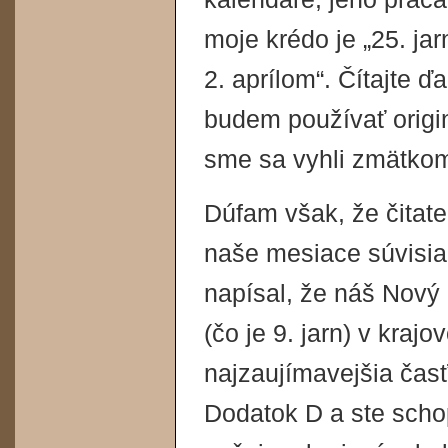
moje krédo je „25. ja
2. aprílom“. Čítajte 
budem používať orig
sme sa vyhli zmätkom
Dúfam však, že čitat
naše mesiace súvisia
napísal, že náš Nový 
(čo je 9. jarn) v kraj
najzaujímavejšia časť
Dodatok D a ste schop