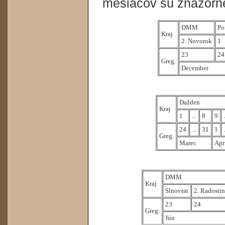
mesiacov sú znázornen
DMM
Po
Kraj
2. Novorok
1
23
24
Greg.
December
Dažden
Kraj
1
...
8
9
.
24
...
31
1
.
Greg.
Marec
Apr
DMM
Kraj
Slnovrat
2. Radosti
23
24
Greg.
Jún