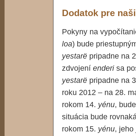
Dodatok pre naš
Pokyny na vypočítan
loa
) bude priestupným
yestarë
pripadne na 2
zdvojení
enderi
sa pos
yestarë
pripadne na 3
roku 2012 – na 28. m
rokom 14.
yénu
, bude
situácia bude rovnak
rokom 15.
yénu
, jeho