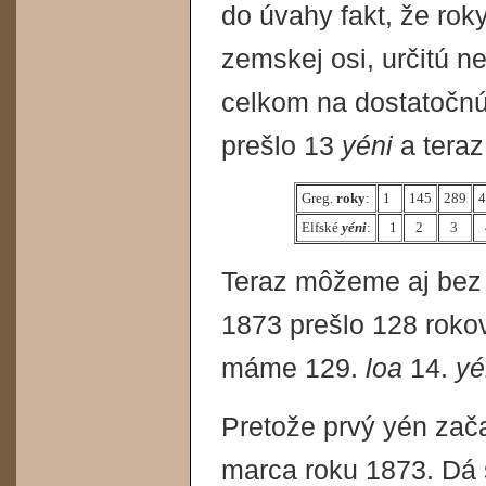
do úvahy fakt, že rok
zemskej osi, určitú n
celkom na dostatočnú
prešlo 13
yéni
a tera
Greg.
roky
:
1
145
289
Elfské
yéni
:
1
2
3
Teraz môžeme aj bez 
1873 prešlo 128 rokov
máme 129.
loa
14.
yé
Pretože prvý yén zača
marca roku 1873. Dá s