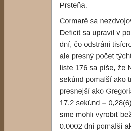
Prsteňa.
Cormarë sa nezdvojov
Deficit sa upravil v 
dní, čo odstráni tisíc
ale presný počet tých
liste 176 sa píše, že
sekúnd pomalší ako tr
presnejší ako Gregoriá
17,2 sekúnd = 0,28(6)
sme mohli vyrobiť bež
0.0002 dní pomalší ak