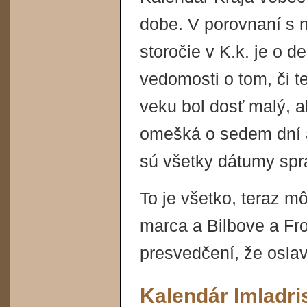
dobe. V porovnaní s 
storočie v K.k. je o 
vedomosti o tom, či t
veku bol dosť malý, a
omešká o sedem dní a
sú všetky dátumy spr
To je všetko, teraz 
marca a Bilbove a F
presvedčení, že osla
Kalendár Imladri