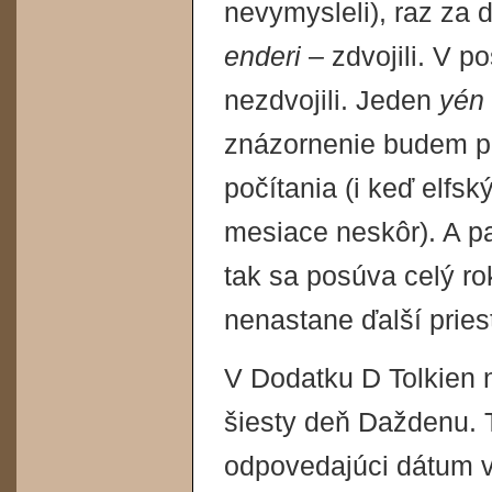
nevymysleli), raz za d
enderi
– zdvojili. V 
nezdvojili. Jeden
yén
znázornenie budem po
počítania (i keď elfsk
mesiace neskôr). A p
tak sa posúva celý ro
nenastane ďalší priest
V Dodatku D Tolkien 
šiesty deň Daždenu.
odpovedajúci dátum v