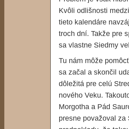
Kvôli odlišnosti medz
tieto kalendáre navz
troch dní. Takže pre
sa vlastne Siedmy ve
Tu nám môže pomôcť 
sa začal a skončil ud
dôležitá pre celú Stre
nového Veku. Takouto
Morgotha a Pád Sauro
presne považoval za