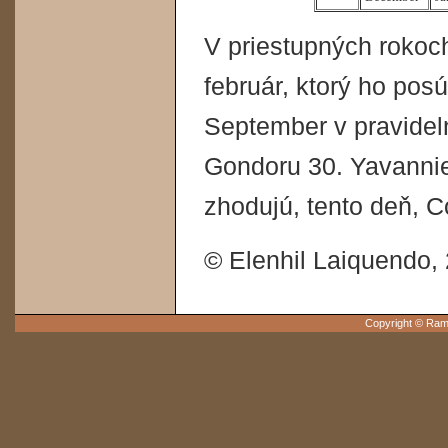
V priestupných rokoc
február, ktorý ho pos
September v pravideln
Gondoru 30. Yavannie
zhodujú, tento deň, C
© Elenhil Laiquendo,
Copyright © Ram