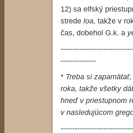
12) sa elfský priestup
strede
loa
, takže v ro
čas, dobehol G.k. a
y
------------------------------
---------------
*
Treba si zapamätať,
roka, takže všetky d
hneď v priestupnom r
v nasledujúcom grego
------------------------------