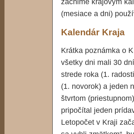
začnime krajovým ka
(mesiace a dni) použí
Kalendár Kraja
Krátka poznámka o K.k
všetky dni mali 30 dní
strede roka (1. radost
(1. novorok) a jeden 
štvrtom (priestupnom)
pripočítal jeden príd
Letopočet v Kraji zač