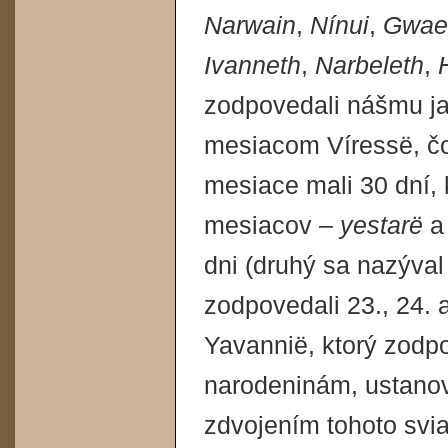
Narwain
,
Nínui
,
Gwae
Ivanneth
,
Narbeleth
,
zodpovedali nášmu jan
mesiacom Víressë, čo 
mesiace mali 30 dní,
mesiacov –
yestarë
dni (druhý sa nazýva
zodpovedali 23., 24. 
Yavannië, ktorý zodpo
narodeninám, ustanovi
zdvojením tohoto svi