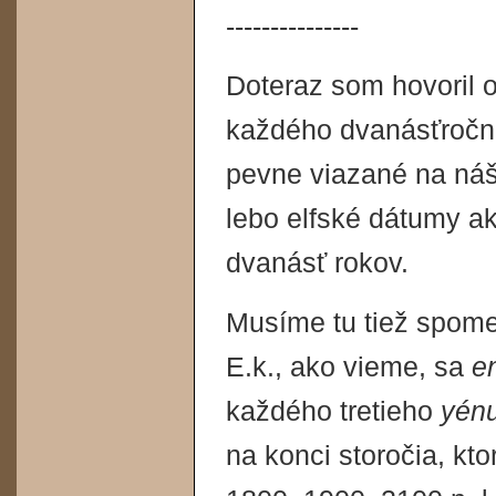
---------------
Doteraz som hovoril 
každého dvanásťročné
pevne viazané na náš
lebo elfské dátumy a
dvanásť rokov.
Musíme tu tiež spomen
E.k., ako vieme, sa
e
každého tretieho
yén
na konci storočia, kto