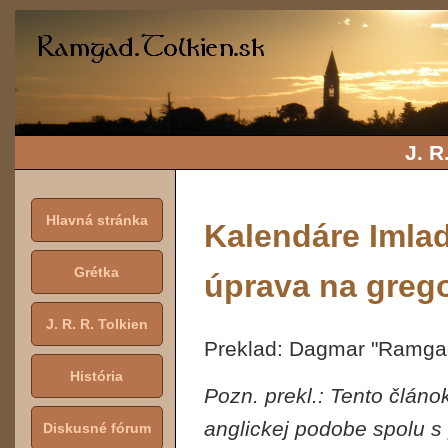
J. R
Hlavná stránka
Kalendáre Imlad
Grétka
úprava na grego
J. R. R. Tolkien
Preklad: Dagmar "Ramg
História
Pozn. prekl.: Tento článo
anglickej podobe spolu s
Diskusné fórum