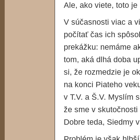
Ale, ako viete, toto j
V súčasnosti viac a vi
počítať čas ich spôso
prekážku: nemáme ako
tom, aká dlhá doba u
si, že rozmedzie je o
na konci Piateho veku
v T.V. a Š.V. Myslím s
že sme v skutočnosti
Dobre teda, Siedmy v
Problém je však hlbš