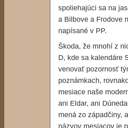
spoliehajúci sa na ja
a Bilbove a Frodove n
napísané v PP.
Škoda, že mnohí z ni
D, kde sa kalendáre 
venovať pozornosť tý
poznámkach, rovnako 
mesiace naše moderné
ani Eldar, ani Dúnedai
mená zo západčiny, 
názvov mesiacov je p