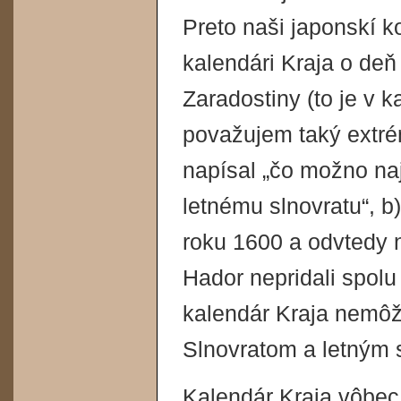
Preto naši japonskí k
kalendári Kraja o deň
Zaradostiny (to je v 
považujem taký extré
napísal „čo možno naj
letnému slnovratu“, b
roku 1600 a odvtedy 
Hador nepridali spolu 
kalendár Kraja nemôž
Slnovratom a letným 
Kalendár Kraja vôbec 