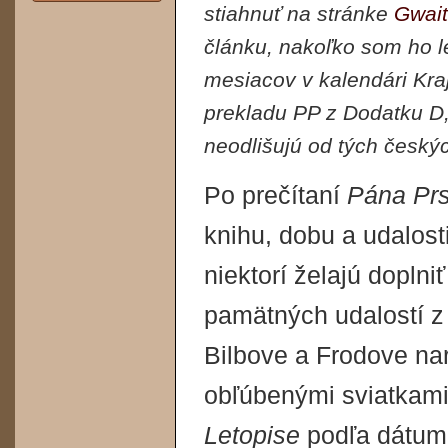
stiahnuť na stránke
Gwait
článku, nakoľko som ho l
mesiacov v kalendári Kra
prekladu PP z Dodatku D,
neodlišujú od tých český
Po prečítaní
Pána Pr
knihu, dobu a udalosti
niektorí želajú dopln
pamätných udalostí z
Bilbove a Frodove nar
obľúbenými sviatkami.
Letopise
podľa dátumu