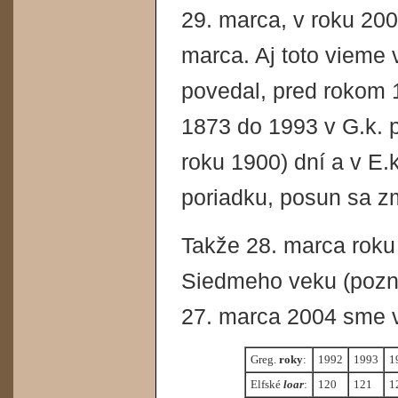
29. marca, v roku 200
marca. Aj toto vieme
povedal, pred rokom 
1873 do 1993 v G.k. p
roku 1900) dní a v E.
poriadku, posun sa zm
Takže 28. marca roku 
Siedmeho veku (pozn.
27. marca 2004 sme v
Greg.
roky
:
1992
1993
1
Elfské
loar
:
120
121
1