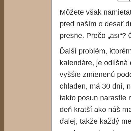
Môžete však namietať 
pred naším o desať dn
presne. Prečo „asi“? Č
Ďalší problém, ktoré
kalendáre, je odlišná
vyššie zmienenú podo
chladen, má 30 dní, n
takto posun narastie n
deň kratší ako náš m
ďalej, takže každý m