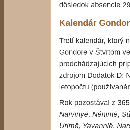
dôsledok absencie 29
Kalendár Gondo
Tretí kalendár, ktorý
Gondore v Štvrtom v
predchádzajúcich príp
zdrojom Dodatok D: N
letopočtu (používan
Rok pozostával z 365
Narvinyë
,
Nénimë
,
Sú
Urimë
,
Yavannië
,
Nar