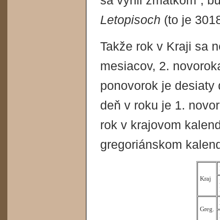
sa vyhli zmätkom“, b
Letopisoch
(to je 301
Takže rok v Kraji sa
mesiacov, 2. novoroka
ponovorok je desiaty
deň v roku je 1. novo
rok v krajovom kalend
gregoriánskom kalendá
Kraj
Greg.