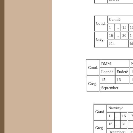
Cermië
Gond.
1
...
15
1
16
...
30
1
Greg.
Jún
J
DMM
Gond.
Loëndë
Enderë
15
16
Greg.
September
Narvinyë
Gond.
1
...
16
1
16
...
31
1
Greg.
December
Ja